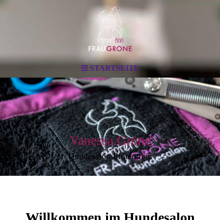
STARTSEITE
Vanessa Gröne
Hundesalon Pfoten fein
Willkommen im Hundesalon